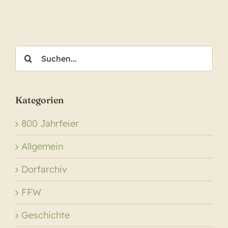
fit
Suche
nach:
Kategorien
800 Jahrfeier
Allgemein
Dorfarchiv
FFW
Geschichte