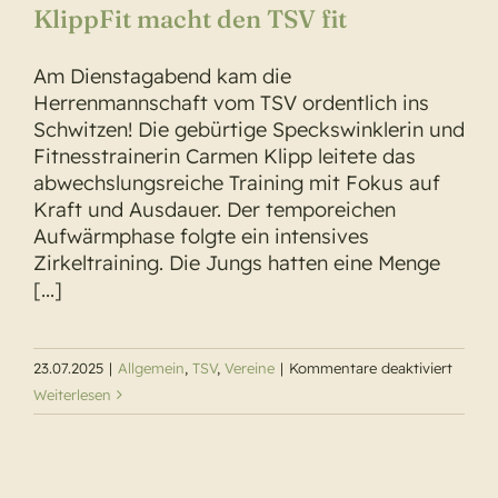
KlippFit macht den TSV fit
Am Dienstagabend kam die
Herrenmannschaft vom TSV ordentlich ins
Schwitzen! Die gebürtige Speckswinklerin und
Fitnesstrainerin Carmen Klipp leitete das
abwechslungsreiche Training mit Fokus auf
Kraft und Ausdauer. Der temporeichen
Aufwärmphase folgte ein intensives
Zirkeltraining. Die Jungs hatten eine Menge
[...]
für
23.07.2025
|
Allgemein
,
TSV
,
Vereine
|
Kommentare deaktiviert
KlippFi
Weiterlesen
macht
den
TSV