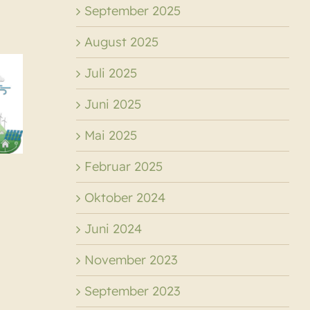
September 2025
August 2025
Neuigkeiten
Juli 2025
er
Neu
von der
Juni 2025
irat
Nahwärmeplanung
seine
Kom
Mai 2025
–
 auf
Wärm
Machbarkeitsstudie
Februar 2025
Oktober 2024
Juni 2024
November 2023
September 2023