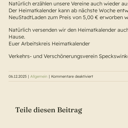
Natürlich erzählen unsere Vereine auch wieder au
Der Heimatkalender kann ab nächste Woche entw
NeuStadtLaden zum Preis von 5,00 € erworben w
Natürlich versenden wir den Heimatkalender auc
Hause.
Euer Arbeitskreis Heimatkalender
Verkehrs- und Verschönerungsverein Speckswink
für
06.12.2025
|
Allgemein
|
Kommentare deaktiviert
Das
Warten
hat
ein
Teile diesen Beitrag
Ende:
der
neue