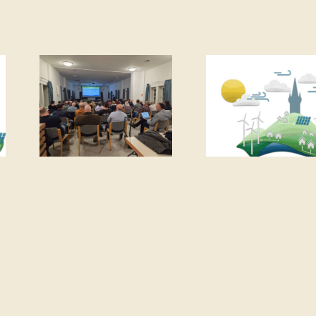
Kommunale
on
Neu
Wärmeplanung
Ortsbe
– Nächstes
alen
nimmt 
Treffen am
anung
Arbeit
25.02.2026