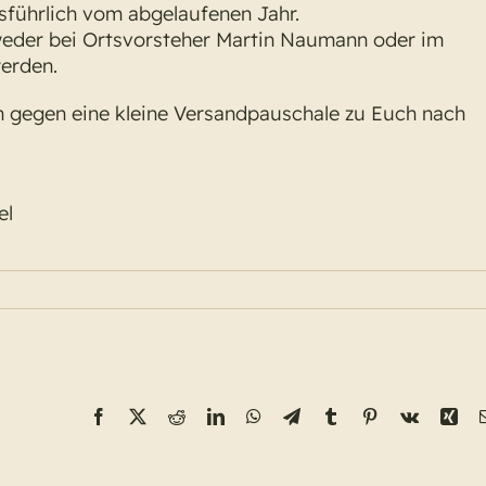
sführlich vom abgelaufenen Jahr.
eder bei Ortsvorsteher Martin Naumann oder im
erden.
h gegen eine kleine Versandpauschale zu Euch nach
el
Facebook
X
Reddit
LinkedIn
WhatsApp
Telegram
Tumblr
Pinterest
Vk
Xin