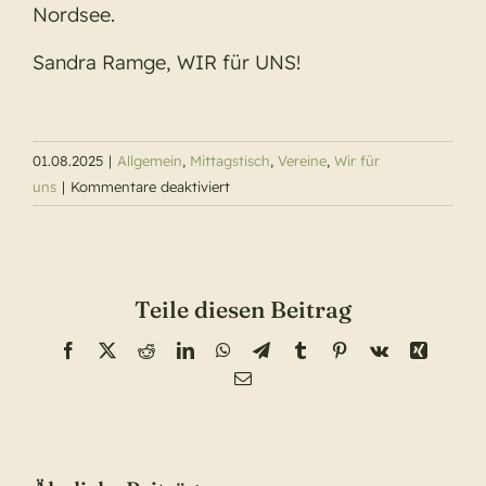
Nordsee.
Sandra Ramge, WIR für UNS!
01.08.2025
|
Allgemein
,
Mittagstisch
,
Vereine
,
Wir für
für
uns
|
Kommentare deaktiviert
Ein
besonderer
Mittagstisch
in
Teile diesen Beitrag
der
Grillhütte
Facebook
X
Reddit
LinkedIn
WhatsApp
Telegram
Tumblr
Pinterest
Vk
Xing
E-
Mail