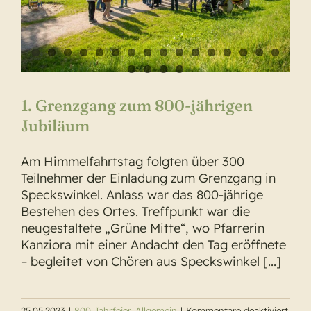
1. Grenzgang zum 800-jährigen
Jubiläum
Am Himmelfahrtstag folgten über 300
Teilnehmer der Einladung zum Grenzgang in
Speckswinkel. Anlass war das 800-jährige
Bestehen des Ortes. Treffpunkt war die
neugestaltete „Grüne Mitte“, wo Pfarrerin
Kanziora mit einer Andacht den Tag eröffnete
– begleitet von Chören aus Speckswinkel [...]
für
25.05.2023
|
800 Jahrfeier
,
Allgemein
|
Kommentare deaktiviert