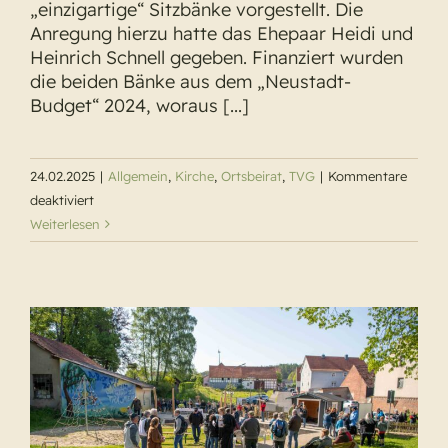
„einzigartige“ Sitzbänke vorgestellt. Die
Anregung hierzu hatte das Ehepaar Heidi und
Heinrich Schnell gegeben. Finanziert wurden
die beiden Bänke aus dem „Neustadt-
Budget“ 2024, woraus [...]
24.02.2025
|
Allgemein
,
Kirche
,
Ortsbeirat
,
TVG
|
Kommentare
für
deaktiviert
Speckswinkel
Weiterlesen
erhält
zwei
einzigartige
Sitzbänke