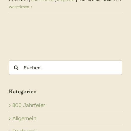
1.
Weiterlesen
Gren
zum
800-
jähri
Jubi
Suche
nach:
Kategorien
800 Jahrfeier
Allgemein