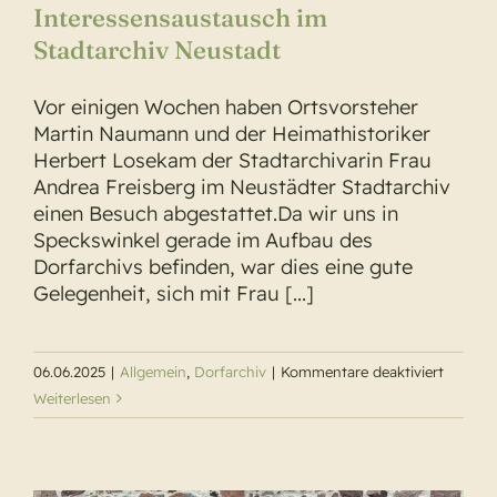
Interessensaustausch im
Stadtarchiv Neustadt
Vor einigen Wochen haben Ortsvorsteher
Martin Naumann und der Heimathistoriker
Herbert Losekam der Stadtarchivarin Frau
Andrea Freisberg im Neustädter Stadtarchiv
einen Besuch abgestattet.Da wir uns in
Speckswinkel gerade im Aufbau des
Dorfarchivs befinden, war dies eine gute
Gelegenheit, sich mit Frau [...]
für
06.06.2025
|
Allgemein
,
Dorfarchiv
|
Kommentare deaktiviert
Interes
Weiterlesen
im
Stadtar
Neustad