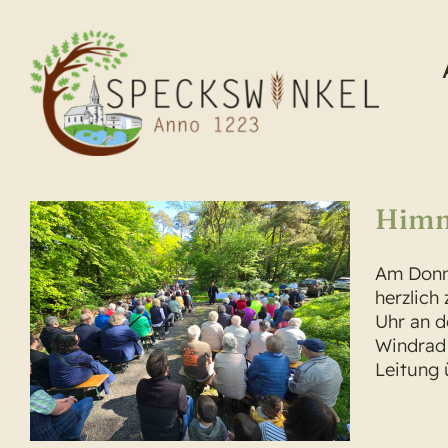
Zum
Inhalt
springen
Himm
Am Donne
herzlich
Uhr an d
enst
Windrad 
Leitung 