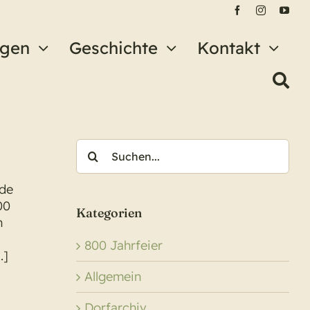
ngen
Geschichte
Kontakt
Suche
nach:
nde
00
Kategorien
n
800 Jahrfeier
.]
Allgemein
Dorfarchiv