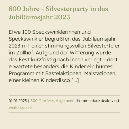
800 Jahre – Silvesterparty in das
Jubiläumsjahr 2023
Etwa 100 Speckswinklerinnen und
Speckswinkler begrüßten das Jubiläumsjahr
2023 mit einer stimmungsvollen Silvesterfeier
im Zollhof. Aufgrund der Witterung wurde
das Fest kurzfristig nach innen verlegt – dort
erwartete besonders die Kinder ein buntes
Programm mit Bastelaktionen, Malstationen,
einer kleinen Kinderdisco [...]
für
01.01.2023
|
800 Jahrfeier
,
Allgemein
|
Kommentare deaktiviert
800
Weiterlesen
Jahre
–
Silve