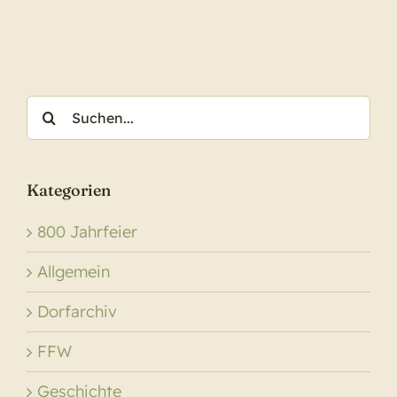
in
das
Jubil
2023
Suche
nach:
Kategorien
800 Jahrfeier
Allgemein
Dorfarchiv
FFW
Geschichte