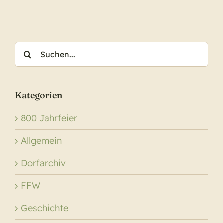
zum
Dorfj
Suche
nach:
Kategorien
800 Jahrfeier
Allgemein
Dorfarchiv
FFW
Geschichte