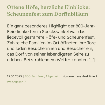
Offene Höfe, herzliche Einblicke:
Scheunenfest zum Dorfjubiläum
Ein ganz besonderes Highlight der 800-Jahr-
Feierlichkeiten in Speckswinkel war das
liebevoll gestaltete Höfe- und Scheunenfest.
Zahlreiche Familien im Ort öffneten ihre Tore
und luden Besucherinnen und Besucher ein,
das Dorf von seiner lebendigsten Seite zu
erleben. Bei strahlendem Wetter konnten [...]
für
12.06.2023
|
800 Jahrfeier
,
Allgemein
|
Kommentare deaktiviert
Offen
Weiterlesen
Höfe,
herzl
Einbli
Scheu