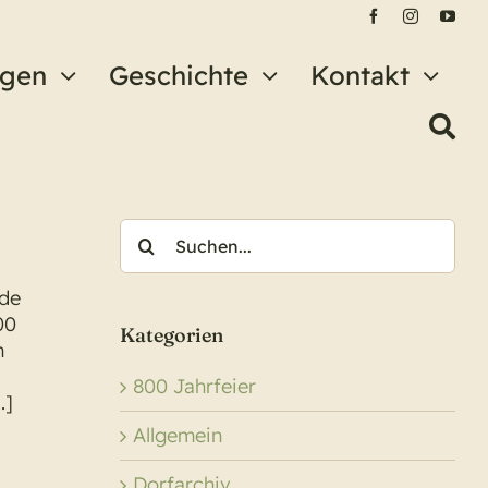
ngen
Geschichte
Kontakt
Suche
nach:
nde
00
Kategorien
n
800 Jahrfeier
.]
Allgemein
Dorfarchiv