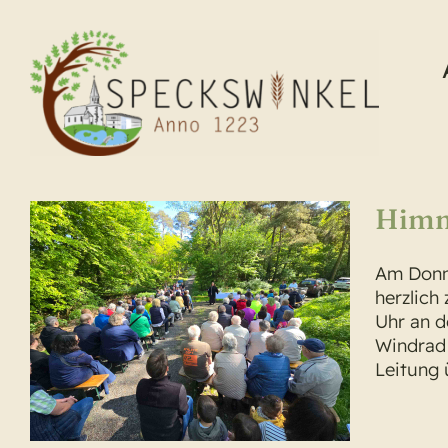
Zum
Inhalt
springen
Himm
Am Donne
herzlich
Uhr an d
enst
Windrad 
Leitung 