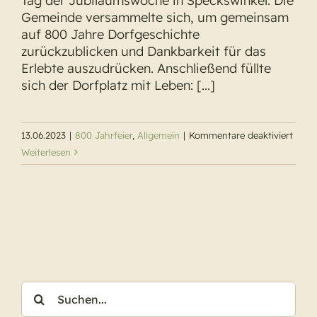
Tag der Jubiläumswoche in Speckswinkel. Die
Gemeinde versammelte sich, um gemeinsam
auf 800 Jahre Dorfgeschichte
zurückzublicken und Dankbarkeit für das
Erlebte auszudrücken. Anschließend füllte
sich der Dorfplatz mit Leben: [...]
für
13.06.2023
|
800 Jahrfeier
,
Allgemein
|
Kommentare deaktiviert
Auskl
Weiterlesen
der
Fest
in
Speck
Suche
nach: