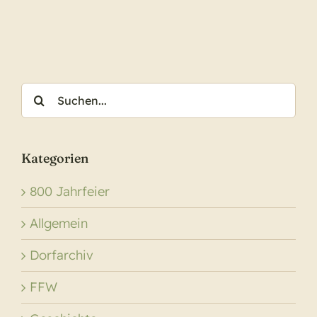
in
die
Saison
Vorber
Suche
nach:
Kategorien
800 Jahrfeier
Allgemein
Dorfarchiv
FFW