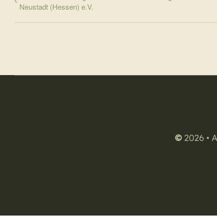
Neustadt (Hessen) e.V.
©
2026 • A