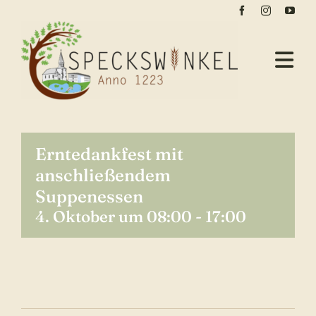
Zum
Inhalt
springen
Tog
Nav
Aktuelles
Dorfleben
Erntedankfest mit
Veranstaltungen
anschließendem
Suppenessen
Geschichte
4. Oktober um 08:00
-
17:00
Kontakt