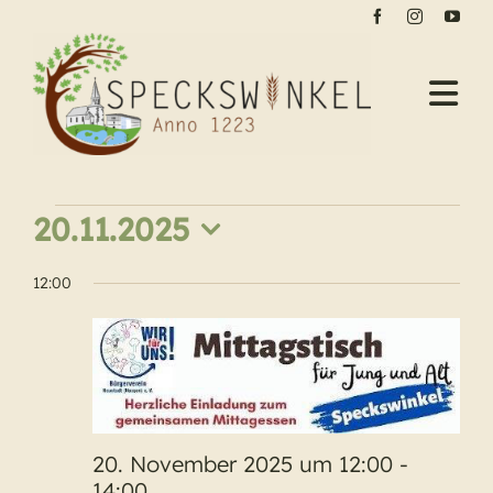
Zum
Inhalt
springen
Tog
Nav
Aktuelles
Veranstaltungen
20.11.2025
Dorfleben
für
Datum
Veranstaltungen
12:00
wählen.
20.
Geschichte
November
Kontakt
2025
20. November 2025 um 12:00
-
14:00